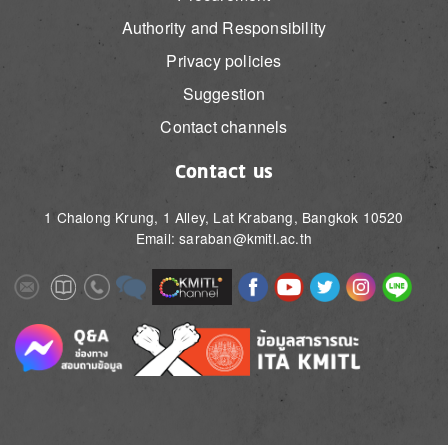
Authority and Responsibility
Privacy policies
Suggestion
Contact channels
Contact us
1 Chalong Krung, 1 Alley, Lat Krabang, Bangkok 10520
Email: saraban@kmitl.ac.th
Image
Image
Image
Image
Image
Image
Image
Image
Image
Image
Image
Image