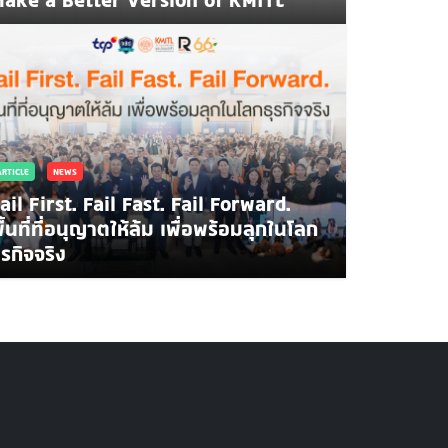
ARTICLE
NEWS
ail First. Fail Fast. Fail Forward.
ื้นที่ที่อนุญาตให้ล้ม เพื่อพร้อมลุกในโลก
NEWS
ปิดแผน สจล.ปั้นคน-พลังงาน รับยุค AI สร้าง Data C
ุรกิจจริง