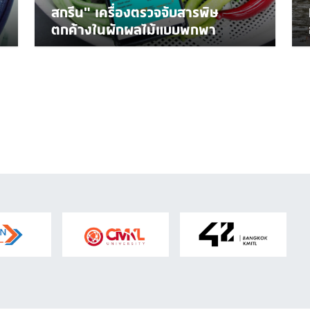
สกรีน" เครื่องตรวจจับสารพิษ
ตกค้างในผักผลไม้แบบพกพา