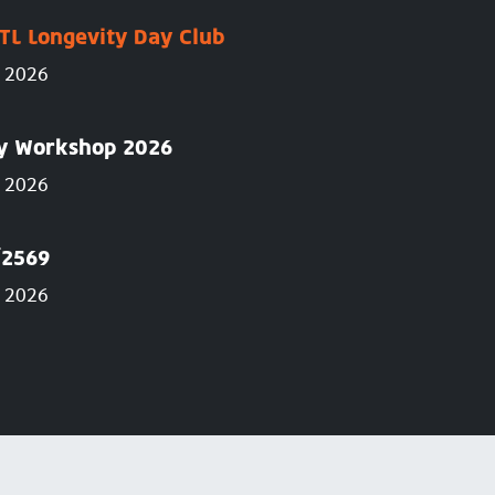
TL Longevity Day Club
g 2026
ry Workshop 2026
g 2026
์2569
AUG
g 2026
30
 Workshop 2026
ลาดกระบั
2026