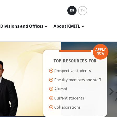
EN
TH
Divisions and Offices
About KMITL
APPLY
NOW
TOP RESOURCES FOR
Prospective students
Faculty members and staff
Alumni
Current students
Collaborations