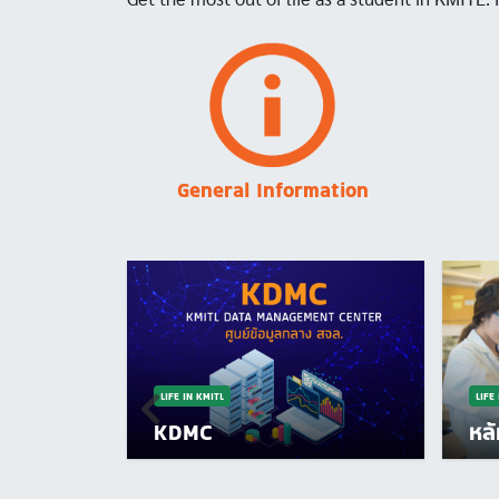
Image
General Information
LIFE IN KMITL
LIFE
KDMC
หล