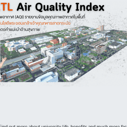
Find out more about university life, benefits and much more faci