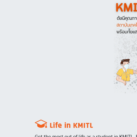
Image
Life in KMITL
Get the most out of life as a student in KMITL. 