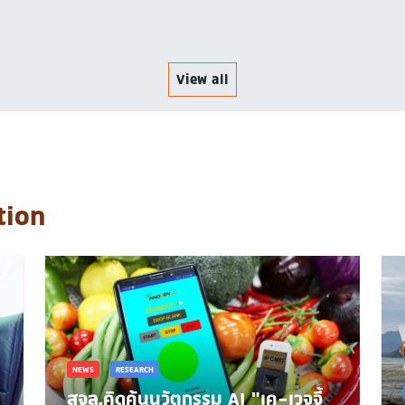
View all
tion
NEWS
RESEARCH
สจล.คิดค้นนวัตกรรม AI "เค-เวจจี้