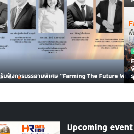
F
พ
rming The Future With KMITL Forum 2026
เ
ธ
Upcoming event