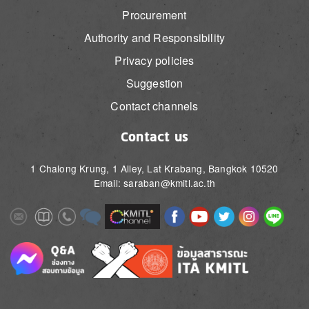
Procurement
Authority and Responsibility
Privacy policies
Suggestion
Contact channels
Contact us
1 Chalong Krung, 1 Alley, Lat Krabang, Bangkok 10520
Email: saraban@kmitl.ac.th
Image
Image
Image
Image
Image
Image
Image
Image
Image
Image
Image
Image