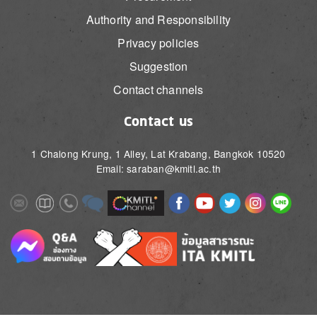
Authority and Responsibility
Privacy policies
Suggestion
Contact channels
Contact us
1 Chalong Krung, 1 Alley, Lat Krabang, Bangkok 10520
Email: saraban@kmitl.ac.th
Image
Image
Image
Image
Image
Image
Image
Image
Image
Image
Image
Image