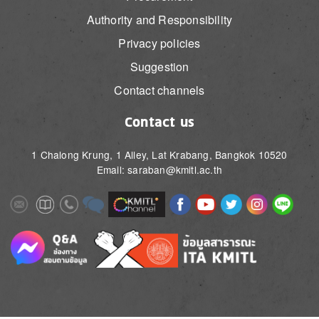
Authority and Responsibility
Privacy policies
Suggestion
Contact channels
Contact us
1 Chalong Krung, 1 Alley, Lat Krabang, Bangkok 10520
Email: saraban@kmitl.ac.th
Image
Image
Image
Image
Image
Image
Image
Image
Image
Image
Image
Image