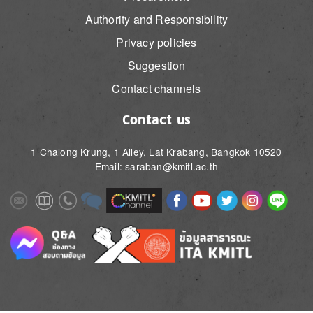
Authority and Responsibility
Privacy policies
Suggestion
Contact channels
Contact us
1 Chalong Krung, 1 Alley, Lat Krabang, Bangkok 10520
Email: saraban@kmitl.ac.th
Image
Image
Image
Image
Image
Image
Image
Image
Image
Image
Image
Image