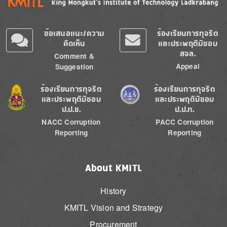
ข้อเสนอแนะ/ความ
ร้องเรียนการทุจริต
คิดเห็น
และประพฤติมิชอบ
สจล.
Comment &
Appeal
Suggestion
Image
Image
ร้องเรียนการทุจริต
ร้องเรียนการทุจริต
และประพฤติมิชอบ
และประพฤติมิชอบ
ป.ป.ช.
ป.ป.ท.
NACC Corruption
PACC Corruption
Reporting
Reporting
About KMITL
History
KMITL Vision and Strategy
Procurement