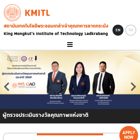
Skip to main content
KMITL
Image
EN
TH
ผู้ตรวจประเมินรางวัลคุณภาพแห่งชาติ
APPLY
NOW