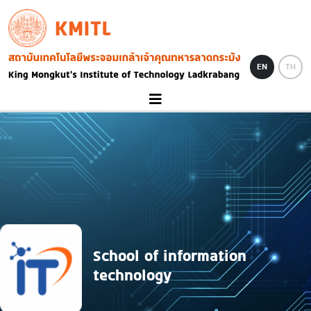
Skip to main content
KMITL
Image
EN
TH
School of information
technology