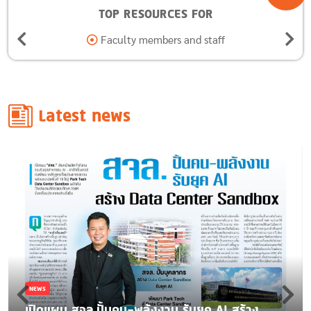
TOP RESOURCES FOR
staff
Alumni
Latest news
NEWS
เปิดแผน สจล.ปั้นคน-พลังงาน รับยุค AI สร้าง