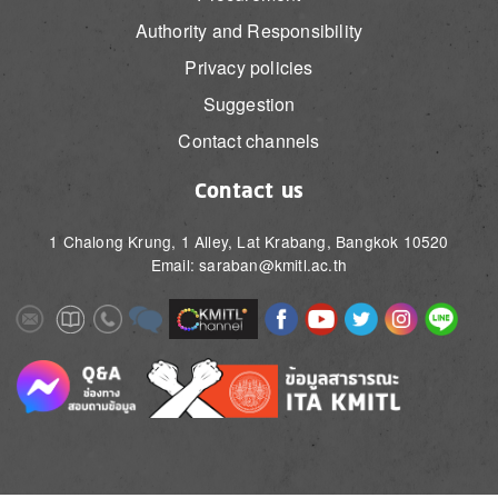
Authority and Responsibility
Privacy policies
Suggestion
Contact channels
Contact us
1 Chalong Krung, 1 Alley, Lat Krabang, Bangkok 10520
Email: saraban@kmitl.ac.th
Image
Image
Image
Image
Image
Image
Image
Image
Image
Image
Image
Image