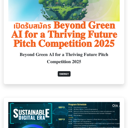
เปิดรับสมัคร 𝐁𝐞𝐲𝐨𝐧𝐝 𝐆𝐫𝐞𝐞𝐧
𝐀𝐈 𝐟𝐨𝐫 𝐚 𝐓𝐡𝐫𝐢𝐯𝐢𝐧𝐠 𝐅𝐮𝐭𝐮𝐫𝐞
𝐏𝐢𝐭𝐜𝐡 𝐂𝐨𝐦𝐩𝐞𝐭𝐢𝐭𝐢𝐨𝐧 𝟐𝟎𝟐𝟓
𝐁𝐞𝐲𝐨𝐧𝐝 𝐆𝐫𝐞𝐞𝐧 𝐀𝐈 𝐟𝐨𝐫 𝐚 𝐓𝐡𝐫𝐢𝐯𝐢𝐧𝐠 𝐅𝐮𝐭𝐮𝐫𝐞 𝐏𝐢𝐭𝐜𝐡
𝐂𝐨𝐦𝐩𝐞𝐭𝐢𝐭𝐢𝐨𝐧 𝟐𝟎𝟐𝟓
ENERGY