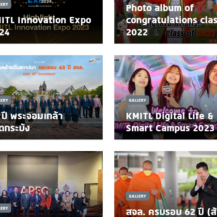
LERY
Photo album of
ITL Innovation Expo
congratulations cla
24
2022
LERY
GALLERY
 ปี พระจอมเกล้า
KMITL Digital Life &
ดกระบัง
Smart Campus 2023
GALLERY
LERY
สจล. ครบรอบ 62 ปี (ส