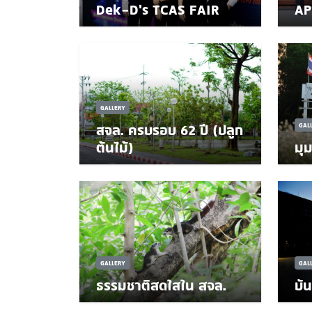
Dek-D's TCAS FAIR
AP
GALLERY
สจล. ครบรอบ 62 ปี (ปลูก
GAL
ต้นไม้)
มุ
GALLERY
GAL
ธรรมชาติสดใสใน สจล.
บั