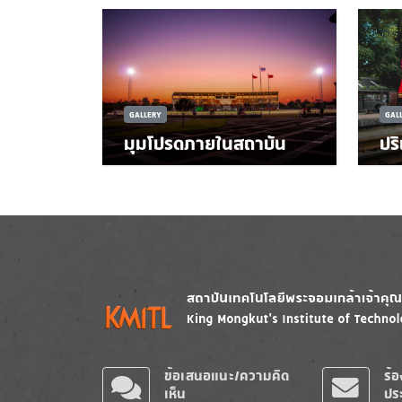
GALLERY
GAL
มุมโปรดภายในสถาบัน
ปร
Image
Image
ข้อเสนอแนะ/ความคิด
ร้
เห็น
ปร