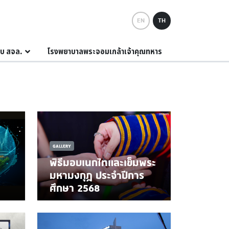
EN
TH
กับ สจล.
โรงพยาบาลพระจอมเกล้าเจ้าคุณทหาร
GALLERY
พิธีมอบเนกไทและเข็มพระ
มหามงกุฎ ประจำปีการ
ศึกษา 2568