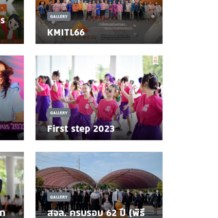
ss
GALLERY
KMITL66
GALLERY
First step 2023
GALLERY
ัก
สจล. ครบรอบ 62 ปี (พิธี