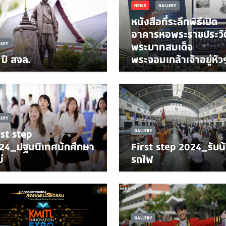
NEWS
GALLERY
หนังสือที่ระลึกพิธีเปิด
อาคารหอพระราชประวัต
LERY
พระบาทสมเด็จ
 ปี สจล.
พระจอมเกล้าเจ้าอยู่หัว
LERY
rst step
GALLERY
24_ปฐมนิเทศนักศึกษา
First step 2024_รับน
่
รถไฟ
GALLERY