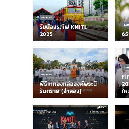
GALLERY
รับน้องรถไฟ KMITL
GAL
2025
65
GAL
GALLERY
Fi
พิธีเททองหล่อองค์พระนิ
20
รันตราย (จำลอง)
ใหม