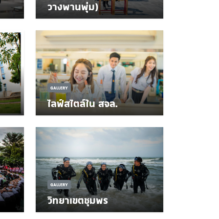
วางพานพุ่ม)
GALLERY
ไลฟ์สไตล์ใน สจล.
GALLERY
วิทยาเขตชุมพร