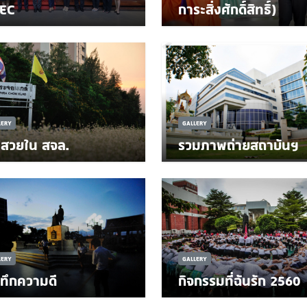
EC
การะสิ่งศักดิ์สิทธิ์)
LERY
GALLERY
มสวยใน สจล.
รวมภาพถ่ายสถาบันฯ
LERY
GALLERY
นทึกความดี
กิจกรรมที่ฉันรัก 2560