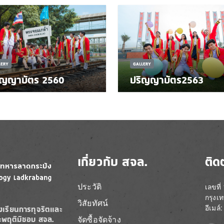
LERY
GALLERY
ิญญาบัตร 2560
ปริญญาบัตร2563
เกี่ยวกับ สจล.
ติด
ประวัติ
เลขที
กรุงเ
วิสัยทัศน์
อีเมล
องเรียนการทุจริตและ
จัดซื้อจัดจ้าง
ะพฤติมิชอบ สจล.