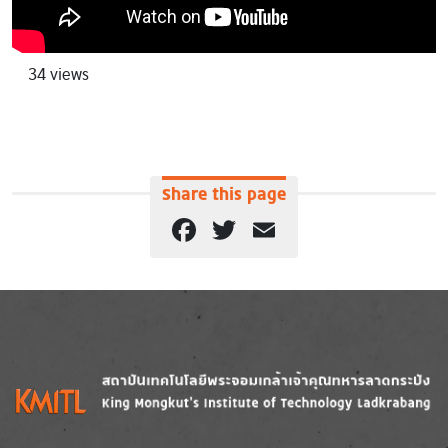
34 views
Share this page
Facebook
Twitter
Email
Image
Image