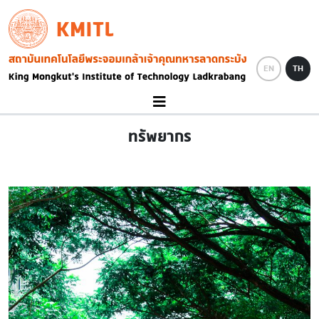
Skip to main content
KMITL
Image
EN
TH
ทรัพยากร
Image