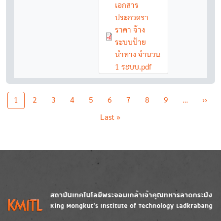
Document
เอกสาร
ประกวดรา
ราคา จ้าง
ระบบป้าย
นำทาง จำนวน
1 ระบบ.pdf
Pagination
Nex
1
2
3
4
5
6
7
8
9
…
››
Last page
Last »
Image
Image