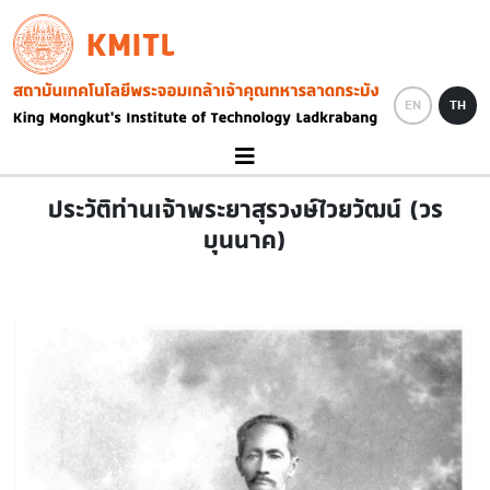
Skip to main content
KMITL
Image
EN
TH
ประวัติท่านเจ้าพระยาสุรวงษ์ไวยวัฒน์ (วร
บุนนาค)
Image