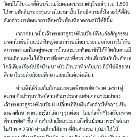
วัฒน์ได้จับจองที่ดินบริเวณริมคลองประเวศบุรีรมย์ ราวม 1,500
ไร่ ตามศักดินาของขุนนางในเวลานั้น โดยมีความตั้งใจ จะใช้ที่ดิน
ดังกล่าว มาพัฒนาการศึกษาในท้องที่ลาดกระบังให้ดีขึ้น
เวลาต่อมาเมื่อเจ้าพระยาสุรวงษ์ไวยวัฒน์ถึงแก่อสัญกรรม
มรดกในผืนดินแปลงใหญ่ตกแก่ท่านเลี่ยม ประกอบกับการได้เห็น
สภาพความเป็นอยู่ของชาวบ้านละแวกหัวตะเข้ที่ใช้ชีวิตกันตามมี
ตามเกิด และไม่ได้รับการศึกษาเท่าที่ควร เช่นเดียวกันกับในตำบล
ใกล้เคียง เรื่องไปถึงบ้านบางบัว ลำปลาทิว ทับยาว ก็ยังไม่มีสถาน
ศึกษาในระดับมัธยมศึกษาเลยแม้แต่แห่งเดียว
ท่านจึงได้ร่วมกันกับหลวงพรตพิทยพยัต (พรต เดชา) คู่
สมรส ซึ่งนำทุนทรัพย์ส่วนตัวมาร่วมสานต่อเจตนารมณ์ของ
เจ้าพระยาสุรวงษ์ไวยวัฒน์ เปลี่ยนที่ดินผืนดังกล่าวให้กลายเป็น
แหล่งศึกษาหาความรู้แก่เด็ก ๆ รุ่นต่อมา โดยก่อตั้ง “โรงเรียนพรต
พิทยพยัต” ขึ้น สำหรับนักเรียนประถมถึงชั้นมัธยม กระทั่งต่อมา
ในปี พ.ศ.2500 ท่านเลี่ยมได้มอบที่ดินจำนวน 1,041 ไร่ ให้