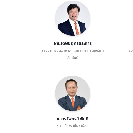
ผศ.ธิติพันธุ์ ตริตระการ
รองอธิการบดีฝ่ายกิจการนักศึกษาและศิษย์เก่า
รอ
สัมพันธ์
ศ. ดร.ไพฑูรย์ พิมดี
รองอธิการบดีฝ่ายพัสดุ