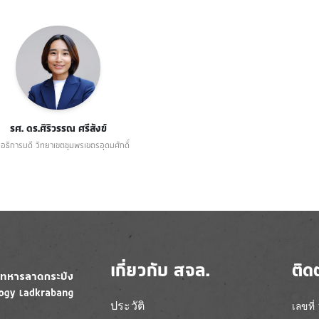
รศ. ดร.ศิริวรรณ ศรีสังข์
อธิการบดี วิทยาเขตชุมพรเขตรอุดมศักดิ์
เกี่ยวกับ สจล.
ติด
ประวัติ
เลขที