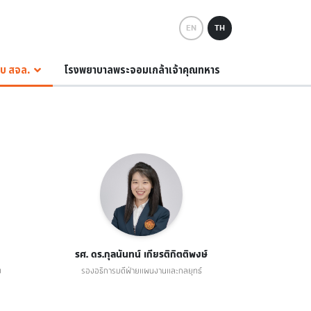
EN
TH
กับ สจล.
โรงพยาบาลพระจอมเกล้าเจ้าคุณทหาร
รศ. ดร.กุลนันทน์ เกียรติกิตติพงษ์
ม
รองอธิการบดีฝ่ายแผนงานและกลยุทธ์