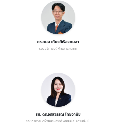
ดร.กมล เกียรติเรืองกมลา
ร
รองอธิการบดีฝ่ายสารสนเทศ
รศ. ดร.จรสวรรณ โกยวานิช
รองอธิการบดีฝ่ายบริหารทรัพย์สินและความยั่งยืน