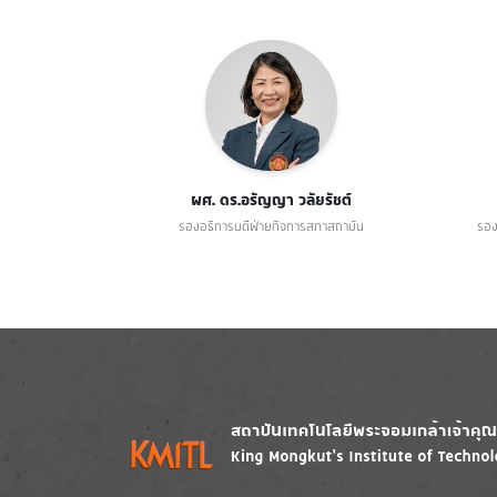
ผศ. ดร.อรัญญา วลัยรัชต์
รองอธิการบดีฝ่ายกิจการสภาสถาบัน
รอง
Image
Image