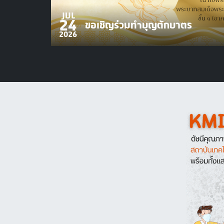
JUL
24
ขอเชิญร่วมทำบุญตักบาตร
2026
Image