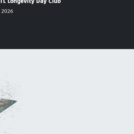
TL Longevity Day Club
AUG
เพณีแห่เทียนพรรษา ประจำปี
g 2026
21
กิจกรรม 
2026