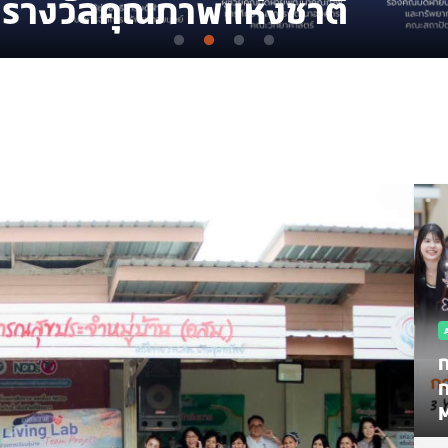
นรางวัลคุณภาพแห่งชาติ
ก
ก
M