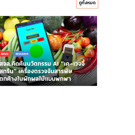
ดูทั้งหมด
NEWS
RESEARCH
สจล.คิดค้นนวัตกรรม AI "เค-เวจจี้
สกรีน" เครื่องตรวจจับสารพิษ
ตกค้างในผักผลไม้แบบพกพา