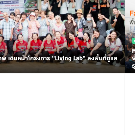
F
พ
ธ