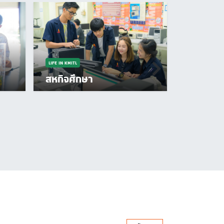
LIFE IN KMITL
สหกิจศึกษา
LIFE IN KMITL
งานบริก