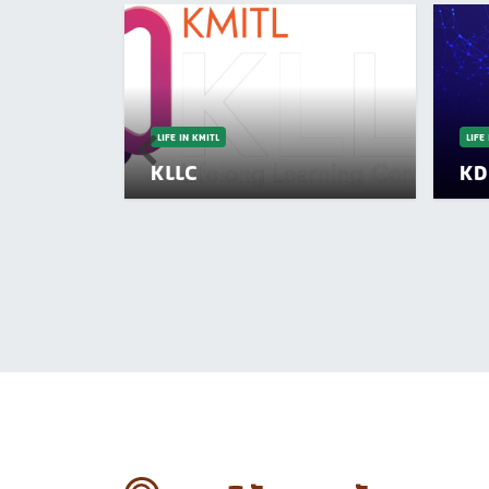
LIFE IN KMITL
LIFE
KLLC
KD