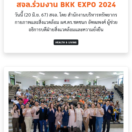
สจล.ร่วมงาน BKK EXPO 2024
วันนี้ (20 มิ.ย. 67) สจล. โดย สำนักงานบริหารทรัพยากร
กายภาพและสิ่งแวดล้อม ผศ.ดร.ชดชนก อัฑฒพงศ์ ผู้ช่วย
อธิการบดีฝ่ายสิ่งแวดล้อมและความยั่งยืน
HEALTH & LIVING