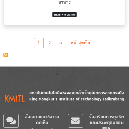
อาหาร
HEALTH & LIVING
Pagination
Next page
Last page
1
2
››
หน้าสุดท้าย
Image
Image
ข้อเสนอแนะ/ความ
ร้องเรียนการทุจริต
คิดเห็น
และประพฤติมิชอบ
สจล.