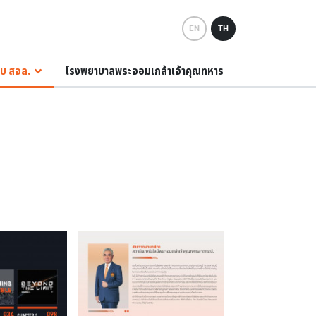
EN
TH
กับ สจล.
โรงพยาบาลพระจอมเกล้าเจ้าคุณทหาร