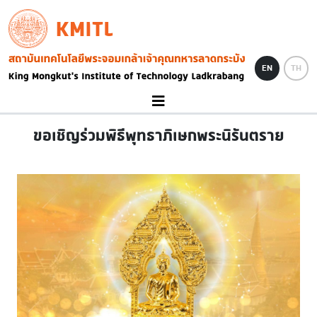
Skip to main content
KMITL
Image
EN
TH
ขอเชิญร่วมพิธีพุทธาภิเษกพระนิรันตราย