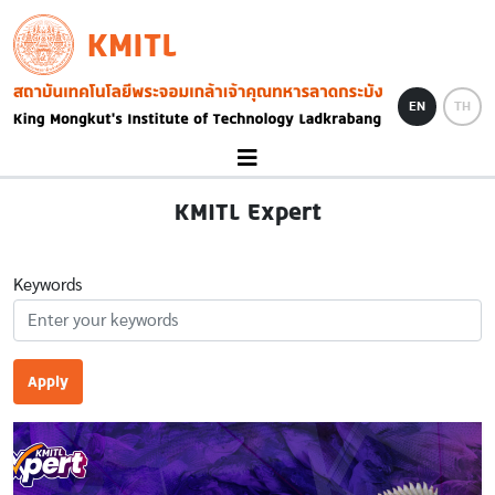
Skip to main content
KMITL
Image
EN
TH
KMITL Expert
Keywords
Apply