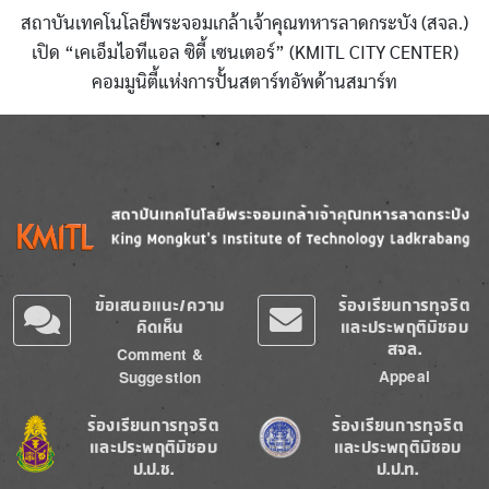
สถาบันเทคโนโลยีพระจอมเกล้าเจ้าคุณทหารลาดกระบัง (สจล.)
เปิด “เคเอ็มไอทีแอล ซิตี้ เซนเตอร์” (KMITL CITY CENTER)
คอมมูนิตี้แห่งการปั้นสตาร์ทอัพด้านสมาร์ท
Image
Image
ข้อเสนอแนะ/ความ
ร้องเรียนการทุจริต
คิดเห็น
และประพฤติมิชอบ
สจล.
Comment &
Appeal
Suggestion
Image
Image
ร้องเรียนการทุจริต
ร้องเรียนการทุจริต
และประพฤติมิชอบ
และประพฤติมิชอบ
ป.ป.ช.
ป.ป.ท.