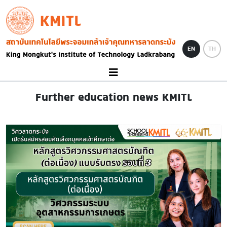
Skip to main content
KMITL
Image
EN
TH
Further education news KMITL