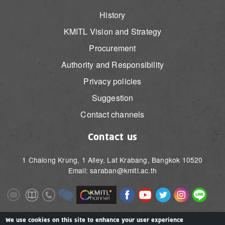
History
KMITL Vision and Strategy
Procurement
Authority and Responsibility
Privacy policies
Suggestion
Contact channels
Contact us
1 Chalong Krung, 1 Alley, Lat Krabang, Bangkok 10520
Email: saraban@kmitl.ac.th
Image
Image
Image
Image
Image
Image
Image
Image
Image
Image
Image
Image
We use cookies on this site to enhance your user experience