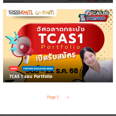
NEWS
FURTHER EDUCATION NEWS
TCAS 1 รอบ Portfolio
Pagination
Next page
Page 1
››