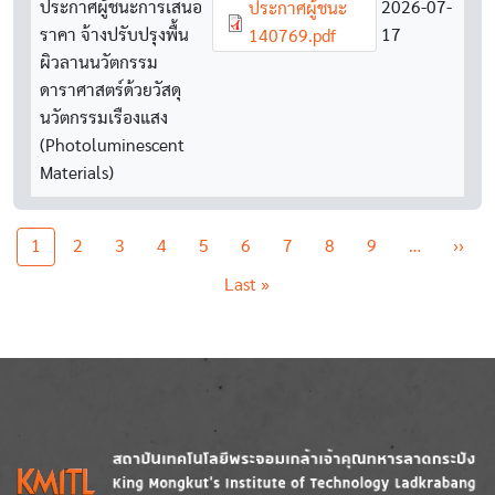
ประกาศผู้ชนะการเสนอ
Document
2026-07-
ประกาศผู้ชนะ
ราคา จ้างปรับปรุงพื้น
17
140769.pdf
ผิวลานนวัตกรรม
ดาราศาสตร์ด้วยวัสดุ
นวัตกรรมเรืองแสง
(Photoluminescent
Materials)
Pagination
Nex
1
2
3
4
5
6
7
8
9
…
››
Last page
Last »
Image
Image