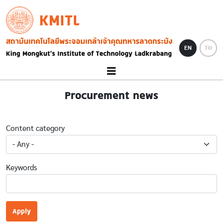
Skip to main content
KMITL
Image
EN
TH
Procurement news
Content category
Keywords
Apply