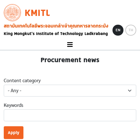
Skip to main content
KMITL
Image
EN
TH
Procurement news
Content category
Keywords
Apply