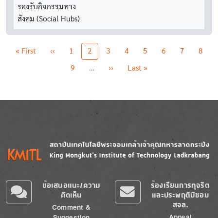
รองรับกิจกรรมทาง
สังคม (Social Hubs)
Pagination
First page
Previous page
« First
‹‹
1
2
3
4
5
6
7
8
Next page
Last page
9
…
››
Last »
Image
Image
ข้อเสนอแนะ/ความ
ร้องเรียนการทุจริต
คิดเห็น
และประพฤติมิชอบ
สจล.
Comment &
Appeal
Suggestion