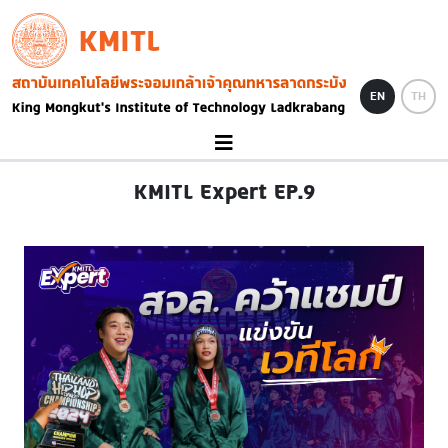
Skip to main content
KMITL
Image
EN
TH
KMITL Expert EP.9