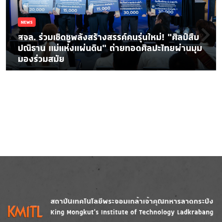
NEWS
สจล. ร่วมเชิดชูพลังสร้างสรรค์คนรุ่นใหม่! “ศิลป์สืบ
ปณิธาน แม่แห่งแผ่นดิน” ถ่ายทอดศิลปะไทยผ่านมุม
มองร่วมสมัย
Image
Image