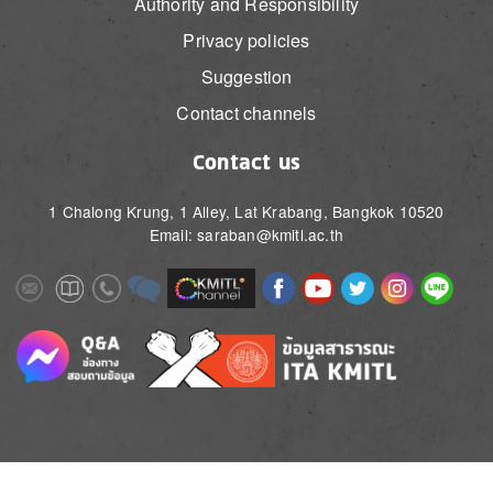
Authority and Responsibility
Privacy policies
Suggestion
Contact channels
Contact us
1 Chalong Krung, 1 Alley, Lat Krabang, Bangkok 10520
Email: saraban@kmitl.ac.th
Image
Image
Image
Image
Image
Image
Image
Image
Image
Image
Image
Image