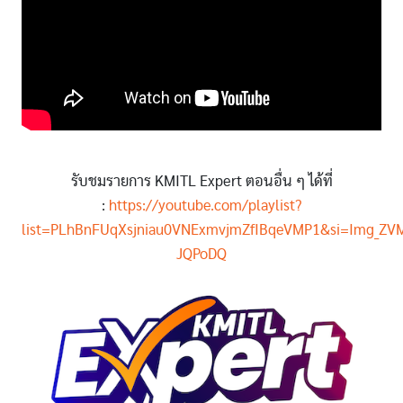
รับชมรายการ KMITL Expert ตอนอื่น ๆ ได้ที่
:
https://youtube.com/playlist?
list=PLhBnFUqXsjniau0VNExmvjmZfIBqeVMP1&si=Img_ZVM
JQPoDQ