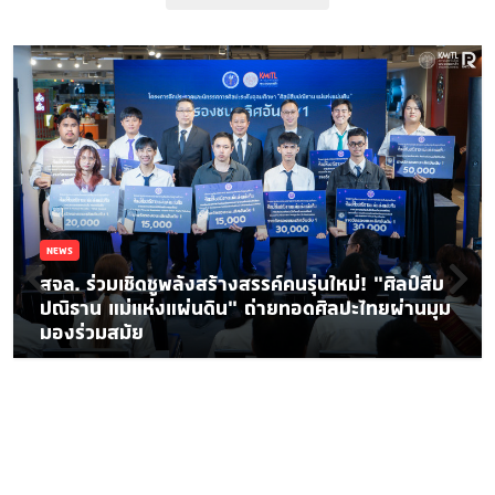
NEWS
สจล. ร่วมเชิดชูพลังสร้างสรรค์คนรุ่นใหม่! “ศิลป์สืบ
ปณิธาน แม่แห่งแผ่นดิน” ถ่ายทอดศิลปะไทยผ่านมุม
มองร่วมสมัย