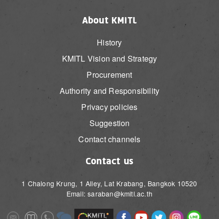
About KMITL
History
KMITL Vision and Strategy
Procurement
Authority and Responsibility
Privacy policies
Suggestion
Contact channels
Contact us
1 Chalong Krung, 1 Alley, Lat Krabang, Bangkok 10520
Email: saraban@kmitl.ac.th
Image
Image
Image
Image
Image
Image
Image
Image
Image
Image