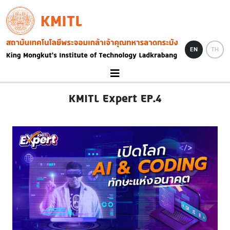
Skip to main content
KMITL
Image
EN
TH
KMITL Expert EP.4