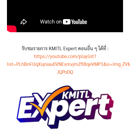
รับชมรายการ KMITL Expert ตอนอื่น ๆ ได้ที่ :
https://youtube.com/playlist?
list=PLhBnFUqXsjniau0VNExmvjmZfIBqeVMP1&si=Img_ZVM
JQPoDQ
Image