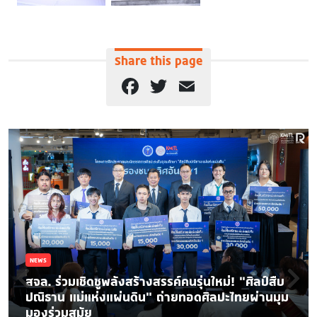
Share this page
Facebook
Twitter
Email
NEWS
สจล. ร่วมเชิดชูพลังสร้างสรรค์คนรุ่นใหม่! “ศิลป์สืบ
ปณิธาน แม่แห่งแผ่นดิน” ถ่ายทอดศิลปะไทยผ่านมุม
มองร่วมสมัย