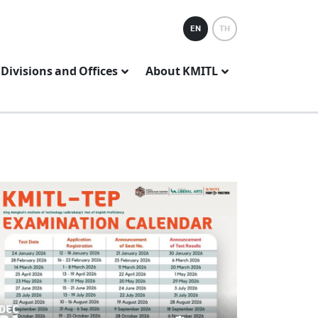
EN
TH
Divisions and Offices
About KMITL
DEC