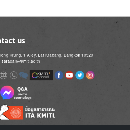
tact us
long Krung, 1 Alley, Lat Krabang, Bangkok 10520
: saraban@kmitl.ac.th
Image
Image
Image
Image
Image
Image
e
Image
Image
Image
e
e