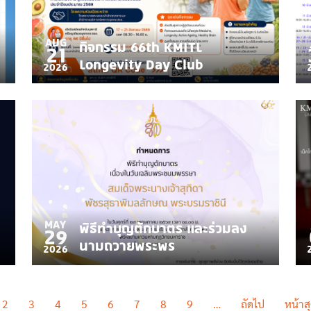
AUG
กิจกรรม 66th KMITL
21
Longevity Day Club
2026
MAY
พิธีทำบุญตักบาตร และร่วมลง
29
นามถวายพระพร
2026
Next page
2
3
4
5
6
7
8
9
…
ถัดไป
หน้าส