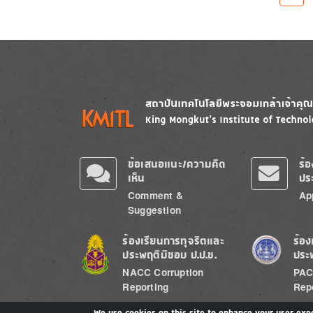
Image
Image
ข้อเสนอแนะ/ความคิด
ร้
เห็น
ปร
Comment &
Ap
Suggestion
Image
Image
ร้องเรียนการทุจริตและ
ร้อง
ประพฤติมิชอบ ป.ป.ช.
ประ
NACC Corruption
PAC
Reporting
Rep
We use cookies on this site to enhance your user exp