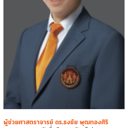
ผู้ช่วยศาสตราจารย์ ดร.ธงชัย พุฒทองศิริ