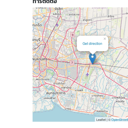
การติดต่อ
×
Get direction
Leaflet | ©
OpenStree