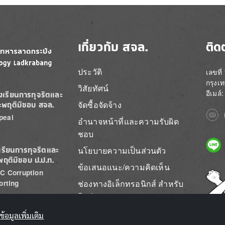
เกี่ยวกับ สจล.
ติด
ประวัติ
เลขที
กรุงเ
วิสัยทัศน์
อีเมล
องเรียนการทุจริตและ
จัดซื้อจัดจ้าง
ะพฤติมิชอบ สจล.
Imag
peal
อำนาจหน้าที่และความรับผิด
ชอบ
Imag
นโยบายความเป็นส่วนตัว
เรียนการทุจริตและ
พฤติมิชอบ ป.ป.ท.
ข้อเสนอแนะ/ความคิดเห็น
C Corruption
Imag
ช่องทางอิเล็กทรอนิกส์ สำหรับ
orting
ติดต่อ สจล.
ข้อมูลเพิ่มเติม