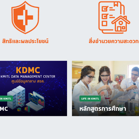
Image
Image
สิทธิและผลประโยชน์
สิ่งอำนวยความสะดวก
 IN KMITL
LIFE IN KMITL
ักสูตรการศึกษา
สหกิจศึกษา