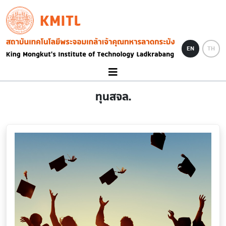
Skip to main content
KMITL
Image
EN
TH
ทุนสจล.