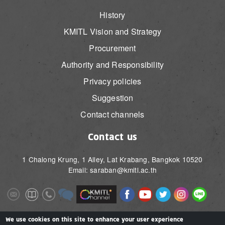
History
KMITL Vision and Strategy
Procurement
Authority and Responsibility
Privacy policies
Suggestion
Contact channels
Contact us
1 Chalong Krung, 1 Alley, Lat Krabang, Bangkok 10520
Email: saraban@kmitl.ac.th
Image
Image
Image
Image
Image
Image
Image
Image
Image
Image
Image
Image
We use cookies on this site to enhance your user experience