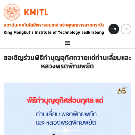
Skip to main content
KMITL
Image
EN
TH
ขอเชิญร่วมพิธีทำบุญอุทิศถวายแด่ท่านเลี่ยมและ
หลวงพรตพิทยพยัต