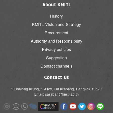
About KMITL
History
KMITL Vision and Strategy
Procurement
Authority and Responsibility
Privacy policies
Suggestion
Contact channels
Contact us
1 Chalong Krung, 1 Alley, Lat Krabang, Bangkok 10520
Email: saraban@kmitl.ac.th
Image
Image
Image
Image
Image
Image
Image
Image
Image
Image