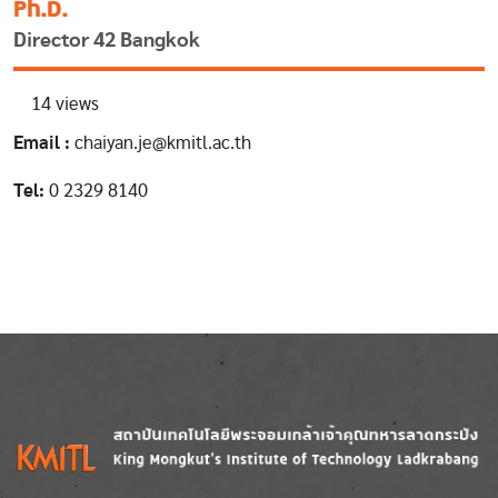
Ph.D.
Director 42 Bangkok
14 views
Email :
chaiyan.je@kmitl.ac.th
Tel:
0 2329 8140
Image
Image