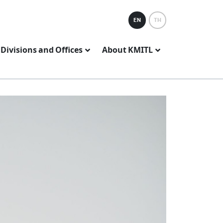
EN
TH
Divisions and Offices
About KMITL