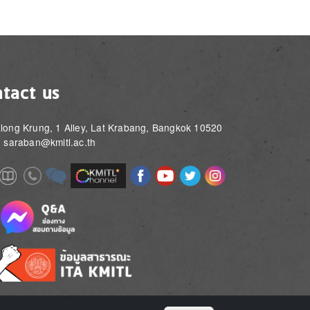
tact us
long Krung, 1 Alley, Lat Krabang, Bangkok 10520
: saraban@kmitl.ac.th
Image
Image
Image
Image
Image
Image
e
Image
Image
Image
e
e