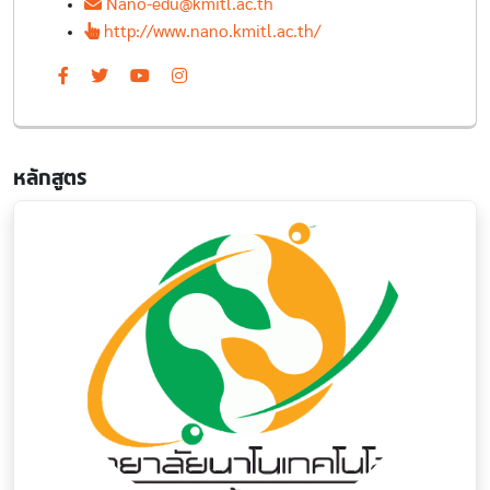
Nano-edu@kmitl.ac.th
http://www.nano.kmitl.ac.th/
หลักสูตร