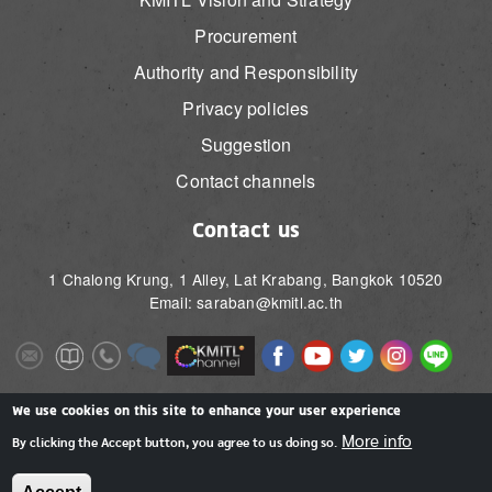
Procurement
Authority and Responsibility
Privacy policies
Suggestion
Contact channels
Contact us
1 Chalong Krung, 1 Alley, Lat Krabang, Bangkok 10520
Email: saraban@kmitl.ac.th
Image
Image
Image
Image
Image
Image
Image
Image
Image
Image
Image
Image
We use cookies on this site to enhance your user experience
More info
By clicking the Accept button, you agree to us doing so.