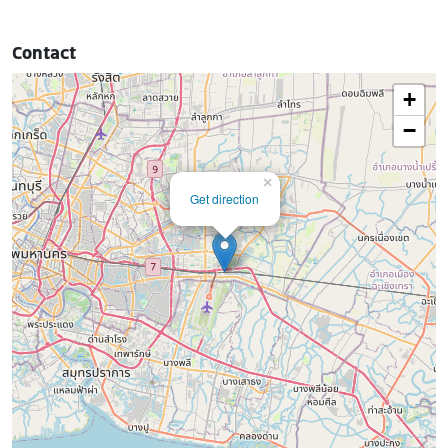
Contact
+
−
×
Get direction