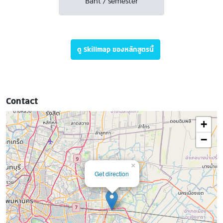
Baht / semester
ดู Skillmap ของหลักสูตรนี้
Contact
+
−
×
Get direction