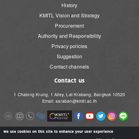
History
KMITL Vision and Strategy
Procurement
Authority and Responsibility
Privacy policies
Suggestion
Contact channels
Contact us
1 Chalong Krung, 1 Alley, Lat Krabang, Bangkok 10520
Email: saraban@kmitl.ac.th
Image
Image
Image
Image
Image
Image
Image
Image
Image
Image
Image
Image
We use cookies on this site to enhance your user experience