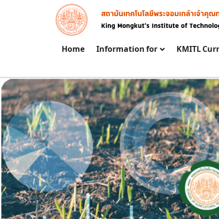
Skip to main content
Image
Main navigation
Home
Information for
KMITL Cur