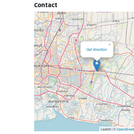
Contact
×
Get direction
Leaflet | ©
OpenStree