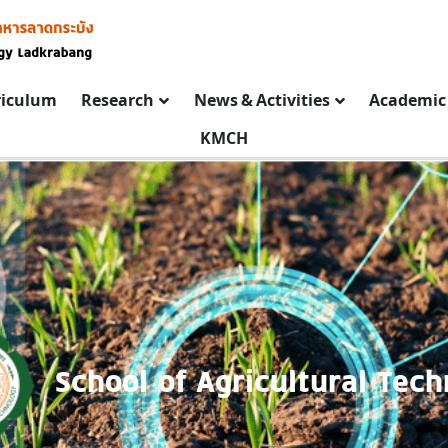
riculum
Research
News & Activities
Academic 
KMCH
School of Agricultural Tec