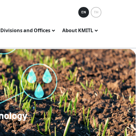
EN
TH
Divisions and Offices
About KMITL
hnology