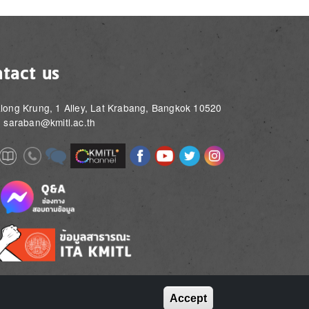
tact us
long Krung, 1 Alley, Lat Krabang, Bangkok 10520
: saraban@kmitl.ac.th
Image
Image
Image
Image
Image
Image
e
Image
Image
Image
e
e
Accept