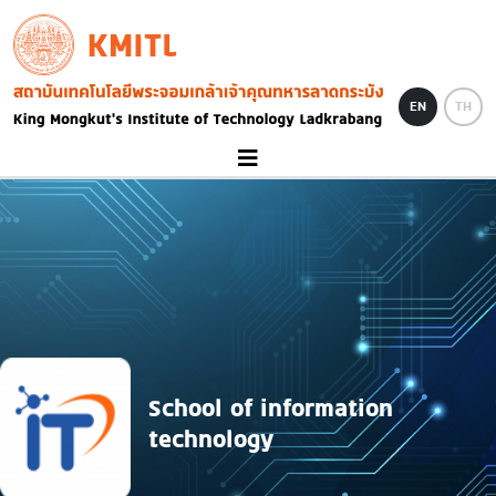
Skip to main content
KMITL
Image
EN
TH
School of information
technology