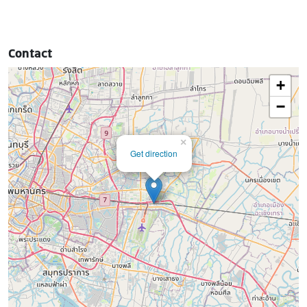
Contact
+
−
×
Get direction