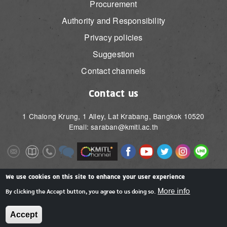
Procurement
Authority and Responsibility
Privacy policies
Suggestion
Contact channels
Contact us
1 Chalong Krung, 1 Alley, Lat Krabang, Bangkok 10520
Email: saraban@kmitl.ac.th
Image
Image
Image
Image
Image
Image
Image
Image
Image
Image
Image
Image
We use cookies on this site to enhance your user experience
More info
By clicking the Accept button, you agree to us doing so.
Accept