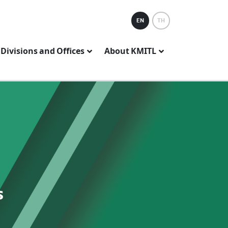
EN
TH
Divisions and Offices
About KMITL
s