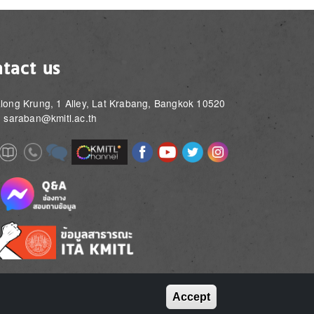
tact us
long Krung, 1 Alley, Lat Krabang, Bangkok 10520
: saraban@kmitl.ac.th
Image
Image
Image
Image
Image
Image
e
Image
Image
Image
e
e
Accept