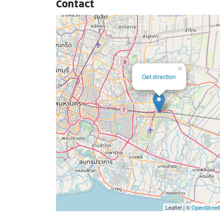
Contact
×
Get direction
Leaflet | ©
OpenStree