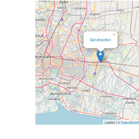
×
Get direction
Leaflet | ©
OpenStree