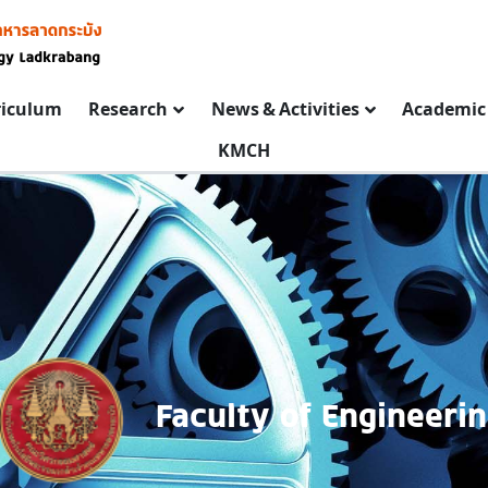
riculum
Research
News & Activities
Academic 
KMCH
Faculty of Engineeri