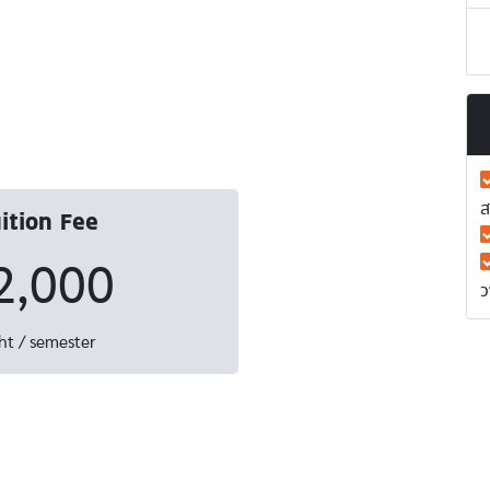
ส
ition Fee
2,000
ว
ht / semester