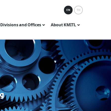
EN
TH
Divisions and Offices
About KMITL
ng