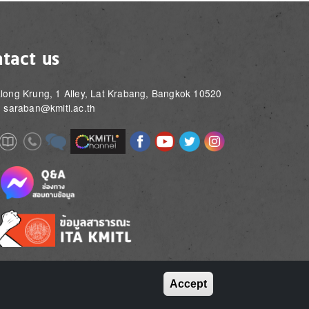
tact us
long Krung, 1 Alley, Lat Krabang, Bangkok 10520
: saraban@kmitl.ac.th
Image
Image
Image
Image
Image
Image
e
Image
Image
Image
e
e
Accept