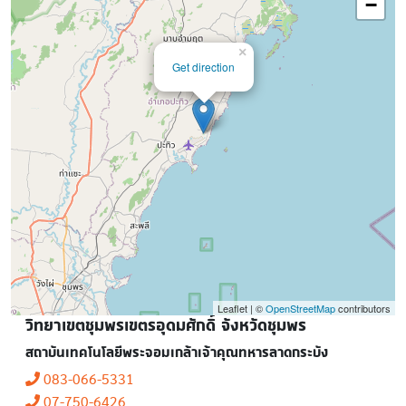
−
×
Get direction
Leaflet | ©
OpenStreetMap
contributors
วิทยาเขตชุมพรเขตรอุดมศักดิ์ จังหวัดชุมพร
สถาบันเทคโนโลยีพระจอมเกล้าเจ้าคุณทหารลาดกระบัง
083-066-5331
07-750-6426