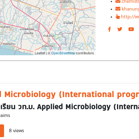
chemist
khanun
http://w
Leaflet | ©
OpenStreetMap
contributors
d Microbiology (International prog
เรียน วท.บ. Applied Microbiology (Inter
 aims
about Applied Microbiology (International program)
8 views