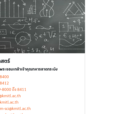
สตร์
ีพระจอมเกล้าเจ้าคุณทหารลาดกระบัง
-8400
-8412
-8000 ถึง 8411
i@kmitl.ac.th
kmitl.ac.th
em-sci@kmitl.ac.th