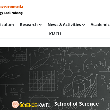
riculum
Research
News & Activities
Academic 
KMCH
School of Science