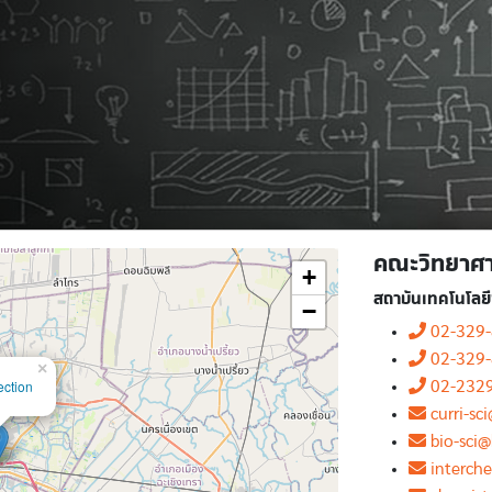
คณะวิทยาศา
+
สถาบันเทคโนโลย
−
02-329
02-329
×
ection
02-2329
curri-sc
bio-sci@
interch