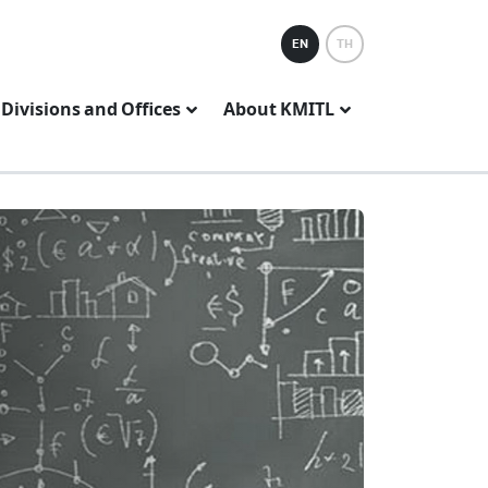
EN
TH
Divisions and Offices
About KMITL