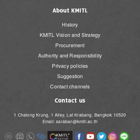
About KMITL
History
KMITL Vision and Strategy
Procurement
Authority and Responsibility
Privacy policies
Suggestion
Contact channels
Contact us
1 Chalong Krung, 1 Alley, Lat Krabang, Bangkok 10520
Email: saraban@kmitl.ac.th
Image
Image
Image
Image
Image
Image
Image
Image
Image
Image