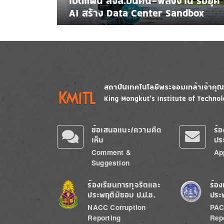
เปิดแผน สจล.ปั้นคน-พลังงาน รับยุค
AI สร้าง Data Center Sandbox
Image
Image
ข้อเสนอแนะ/ความคิด
ร้
เห็น
ปร
Comment &
Ap
Suggestion
Image
Image
ร้องเรียนการทุจริตและ
ร้อง
ประพฤติมิชอบ ป.ป.ช.
ประ
NACC Corruption
PAC
Reporting
Rep