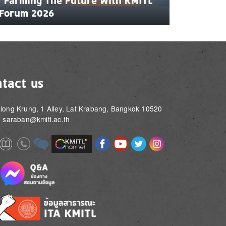
"Farming The Future With KMITL
Forum 2026
tact us
long Krung, 1 Alley, Lat Krabang, Bangkok 10520
: saraban@kmitl.ac.th
Image
Image
Image
Image
Image
Image
e
Image
Image
Image
e
e