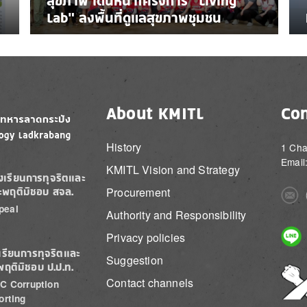
สุขภาพ เดินหน้าโครงการ “Living
Lab” ลงพื้นที่ดูแลสุขภาพชุมชน
About KMITL
Con
History
1 Cha
Email
KMITL Vision and Strategy
องเรียนการทุจริตและ
Procurement
ะพฤติมิชอบ สจล.
Imag
peal
Authority and Responsibility
Imag
Privacy policies
เรียนการทุจริตและ
Suggestion
พฤติมิชอบ ป.ป.ท.
Imag
Contact channels
C Corruption
orting