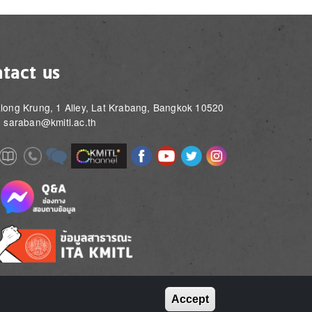
tact us
long Krung, 1 Alley, Lat Krabang, Bangkok 10520
: saraban@kmitl.ac.th
Image
Image
Image
Image
Image
Image
e
Image
Image
Image
e
e
Accept